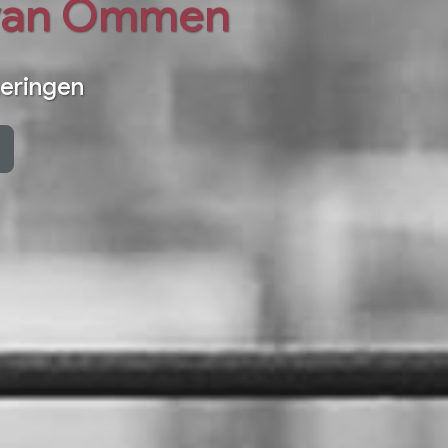
van Ommen
neringen