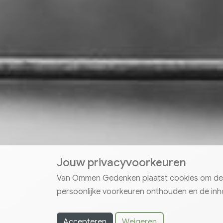
Jouw privacyvoorkeuren
Van Ommen Gedenken plaatst cookies om de we
persoonlijke voorkeuren onthouden en de inho
Accepteren
Weigeren