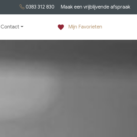
0383 312 830
Maak een vrijblijvende afspraak
favorite
Contact
Mijn Favorieten