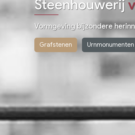
Steenhouwerij
Vormgeving bijzondere herin
Grafstenen
Urnmonumenten