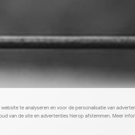
bsite te analyseren en voor de personalisatie van advertent
ud van de site en advertenties hierop afstemmen. Meer infor