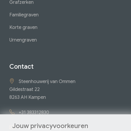
Grafzerken
Familiegraven
Korte graven
Urnengraven
Contact
Steenhouwerij van Ommen
Gildestraat 22
8263 AH Kampen
+31 383312830
Jouw privacyvoorkeuren
info@steenhouwerijvanommen.nl